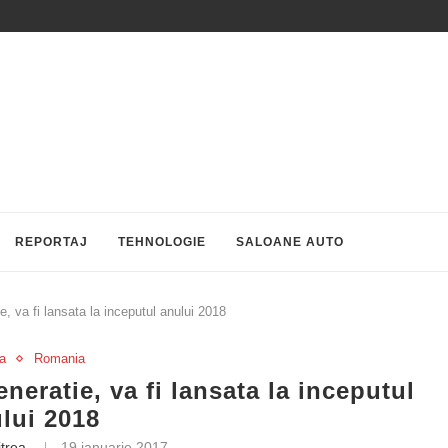
REPORTAJ
TEHNOLOGIE
SALOANE AUTO
, va fi lansata la inceputul anului 2018
a
Romania
eratie, va fi lansata la inceputul
lui 2018
itrea
19 ianuarie 2017