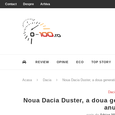
Contact
Despre
Arhiva
REVIEW
OPINIE
ECO
TOP STORY
Acasa
Dacia
Noua Dacia Duster, a doua generatie
Daci
Noua Dacia Duster, a doua gen
anu
scris de
Adrian M