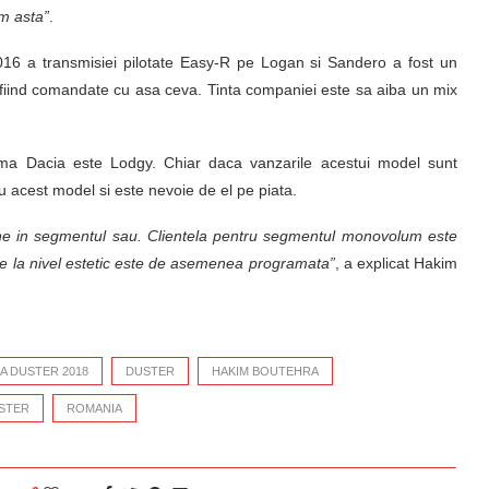
m asta”
.
016 a transmisiei pilotate Easy-R pe Logan si Sandero a fost un
fiind comandate cu asa ceva. Tinta companiei este sa aiba un mix
ma Dacia este Lodgy. Chiar daca vanzarile acestui model sunt
 acest model si este nevoie de el pe piata.
bine in segmentul sau. Clientela pentru segmentul monovolum este
tie la nivel estetic este de asemenea programata”
, a explicat Hakim
A DUSTER 2018
DUSTER
HAKIM BOUTEHRA
STER
ROMANIA