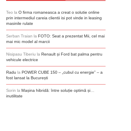
Teo
la
O firma romaneasca a creat o solutie online
prin intermediul careia clientii isi pot vinde in leasing
masinile rulate
Serban Traian
la
FOTO: Seat a prezentat Mii, cel mai
mai mic model al marcii
Nisipasu Tiberiu
la
Renault și Ford bat palma pentru
vehicule electrice
Radu
la
POWER CUBE 150 – „cubul cu energie” – a
fost lansat la București
Sorin
la
Mașina hibridă: între soluție optimă și…
inutilitate