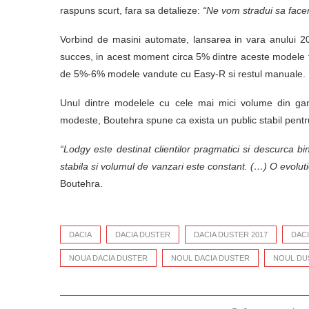
raspuns scurt, fara sa detalieze:
“Ne vom stradui sa face
Vorbind de masini automate, lansarea in vara anului 2
succes, in acest moment circa 5% dintre aceste modele 
de 5%-6% modele vandute cu Easy-R si restul manuale.
Unul dintre modelele cu cele mai mici volume din ga
modeste, Boutehra spune ca exista un public stabil pentru
“Lodgy este destinat clientilor pragmatici si descurca 
stabila si volumul de vanzari este constant. (…) O evolu
Boutehra.
DACIA
DACIA DUSTER
DACIA DUSTER 2017
DACI
NOUA DACIA DUSTER
NOUL DACIA DUSTER
NOUL DU