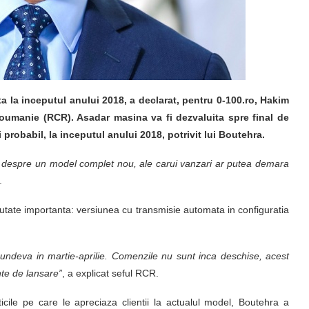
a la inceputul anului 2018, a declarat, pentru 0-100.ro, Hakim
oumanie (RCR). Asadar masina va fi dezvaluita spre final de
probabil, la inceputul anului 2018, potrivit lui Boutehra.
a despre un model complet nou, ale carui vanzari ar putea demara
.
outate importanta: versiunea cu transmisie automata in configuratia
undeva in martie-aprilie. Comenzile nu sunt inca deschise, acest
te de lansare”
, a explicat seful RCR.
ticile pe care le apreciaza clientii la actualul model, Boutehra a