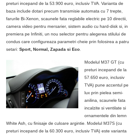
preturi incepand de la 53.900 euro, inclusiv TVA. Varianta de
baza include dotari precum transmisie automata cu 7 trepte,
farurile Bi-Xenon, scaunele fata reglabile electric pe 10 directii,
camera video pentru mersarier, sistem audio cu hard-disk si, in
premiera pe Infiniti, un nou selector pentru alegerea stilului de
condus care configureaza parametri cheie prin folosirea a patru
setari:
Sport, Normal, Zapada si Eco
.
Modelul M37 GT (cu
preturi incepand de la
57.650 euro, inclusiv
TVA) pune accentul pe
lux prin pielea semi-
anilina, scaunele fata
incalzite si ventilate si
ornamentele din lemn
White Ash, cu finisaje de culoare argintie. Modelul M37S (cu
preturi incepand de la 60.300 euro, inclusiv TVA) este varianta