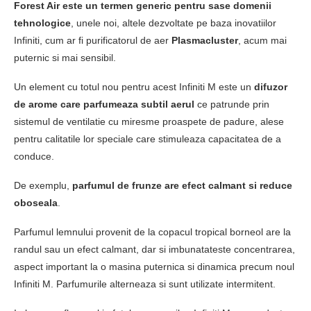
Forest Air este un termen generic pentru sase domenii
tehnologice
, unele noi, altele dezvoltate pe baza inovatiilor
Infiniti, cum ar fi purificatorul de aer
Plasmacluster
, acum mai
puternic si mai sensibil.
Un element cu totul nou pentru acest Infiniti M este un
difuzor
de arome care parfumeaza subtil aerul
ce patrunde prin
sistemul de ventilatie cu miresme proaspete de padure, alese
pentru calitatile lor speciale care stimuleaza capacitatea de a
conduce.
De exemplu,
parfumul de frunze are efect calmant si reduce
oboseala
.
Parfumul lemnului provenit de la copacul tropical borneol are la
randul sau un efect calmant, dar si imbunatateste concentrarea,
aspect important la o masina puternica si dinamica precum noul
Infiniti M. Parfumurile alterneaza si sunt utilizate intermitent.