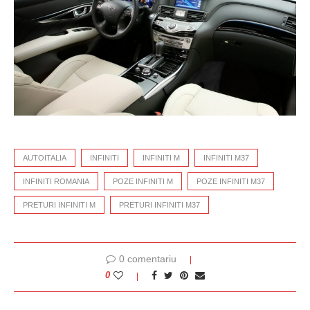
AUTOITALIA
INFINITI
INFINITI M
INFINITI M37
INFINITI ROMANIA
POZE INFINITI M
POZE INFINITI M37
PRETURI INFINITI M
PRETURI INFINITI M37
0 comentariu
0