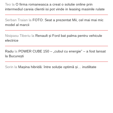
Teo
la
O firma romaneasca a creat o solutie online prin
intermediul careia clientii isi pot vinde in leasing masinile rulate
Serban Traian
la
FOTO: Seat a prezentat Mii, cel mai mai mic
model al marcii
Nisipasu Tiberiu
la
Renault și Ford bat palma pentru vehicule
electrice
Radu
la
POWER CUBE 150 – „cubul cu energie” – a fost lansat
la București
Sorin
la
Mașina hibridă: între soluție optimă și… inutilitate