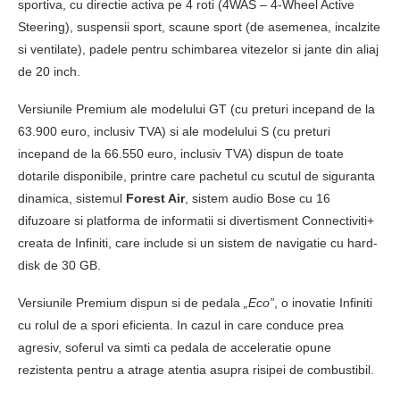
sportiva, cu directie activa pe 4 roti (4WAS – 4-Wheel Active
Steering), suspensii sport, scaune sport (de asemenea, incalzite
si ventilate), padele pentru schimbarea vitezelor si jante din aliaj
de 20 inch.
Versiunile Premium ale modelului GT (cu preturi incepand de la
63.900 euro, inclusiv TVA) si ale modelului S (cu preturi
incepand de la 66.550 euro, inclusiv TVA) dispun de toate
dotarile disponibile, printre care pachetul cu scutul de siguranta
dinamica, sistemul
Forest Air
, sistem audio Bose cu 16
difuzoare si platforma de informatii si divertisment Connectiviti+
creata de Infiniti, care include si un sistem de navigatie cu hard-
disk de 30 GB.
Versiunile Premium dispun si de pedala
„Eco”
, o inovatie Infiniti
cu rolul de a spori eficienta. In cazul in care conduce prea
agresiv, soferul va simti ca pedala de acceleratie opune
rezistenta pentru a atrage atentia asupra risipei de combustibil.