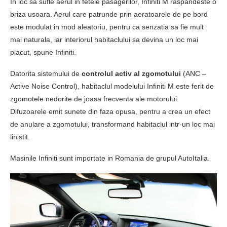
In loc sa sufle aerul in fetele pasagerilor, Infiniti M raspandeste o
briza usoara. Aerul care patrunde prin aeratoarele de pe bord
este modulat in mod aleatoriu, pentru ca senzatia sa fie mult
mai naturala, iar interiorul habitaclului sa devina un loc mai
placut, spune Infiniti.
Datorita sistemului de
controlul activ al zgomotului
(ANC –
Active Noise Control), habitaclul modelului Infiniti M este ferit de
zgomotele nedorite de joasa frecventa ale motorului.
Difuzoarele emit sunete din faza opusa, pentru a crea un efect
de anulare a zgomotului, transformand habitaclul intr-un loc mai
linistit.
Masinile Infiniti sunt importate in Romania de grupul AutoItalia.