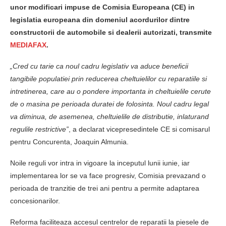
unor modificari impuse de Comisia Europeana (CE) in
legislatia europeana din domeniul acordurilor dintre
constructorii de automobile si dealerii autorizati, transmite
MEDIAFAX
.
„Cred cu tarie ca noul cadru legislativ va aduce beneficii
tangibile populatiei prin reducerea cheltuielilor cu reparatiile si
intretinerea, care au o pondere importanta in cheltuielile cerute
de o masina pe perioada duratei de folosinta. Noul cadru legal
va diminua, de asemenea, cheltuielile de distributie, inlaturand
regulile restrictive”
, a declarat vicepresedintele CE si comisarul
pentru Concurenta, Joaquin Almunia.
Noile reguli vor intra in vigoare la inceputul lunii iunie, iar
implementarea lor se va face progresiv, Comisia prevazand o
perioada de tranzitie de trei ani pentru a permite adaptarea
concesionarilor.
Reforma faciliteaza accesul centrelor de reparatii la piesele de