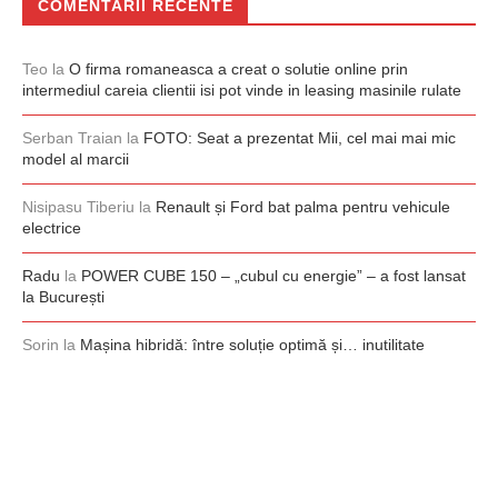
COMENTARII RECENTE
Teo
la
O firma romaneasca a creat o solutie online prin
intermediul careia clientii isi pot vinde in leasing masinile rulate
Serban Traian
la
FOTO: Seat a prezentat Mii, cel mai mai mic
model al marcii
Nisipasu Tiberiu
la
Renault și Ford bat palma pentru vehicule
electrice
Radu
la
POWER CUBE 150 – „cubul cu energie” – a fost lansat
la București
Sorin
la
Mașina hibridă: între soluție optimă și… inutilitate