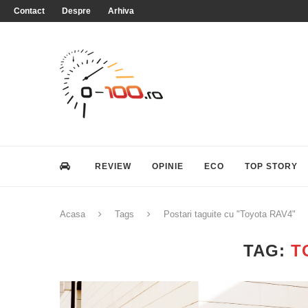
Contact
Despre
Arhiva
REVIEW
OPINIE
ECO
TOP STORY
Acasa
Tags
Postari taguite cu "Toyota RAV4"
TAG:
T