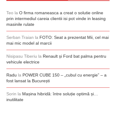
Teo
la
O firma romaneasca a creat o solutie online
prin intermediul careia clientii isi pot vinde in leasing
masinile rulate
Serban Traian
la
FOTO: Seat a prezentat Mii, cel mai
mai mic model al marcii
Nisipasu Tiberiu
la
Renault și Ford bat palma pentru
vehicule electrice
Radu
la
POWER CUBE 150 – „cubul cu energie” – a
fost lansat la București
Sorin
la
Mașina hibridă: între soluție optimă și…
inutilitate