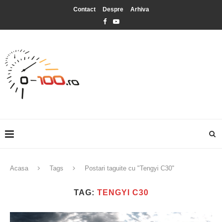
Contact
Despre
Arhiva
Acasa
Tags
Postari taguite cu "Tengyi C30"
TAG:
TENGYI C30