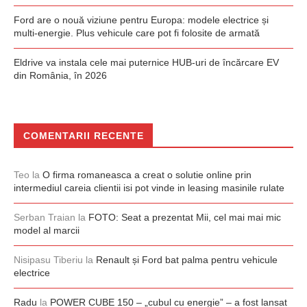
Ford are o nouă viziune pentru Europa: modele electrice și
multi-energie. Plus vehicule care pot fi folosite de armată
Eldrive va instala cele mai puternice HUB-uri de încărcare EV
din România, în 2026
COMENTARII RECENTE
Teo
la
O firma romaneasca a creat o solutie online prin
intermediul careia clientii isi pot vinde in leasing masinile rulate
Serban Traian
la
FOTO: Seat a prezentat Mii, cel mai mai mic
model al marcii
Nisipasu Tiberiu
la
Renault și Ford bat palma pentru vehicule
electrice
Radu
la
POWER CUBE 150 – „cubul cu energie” – a fost lansat