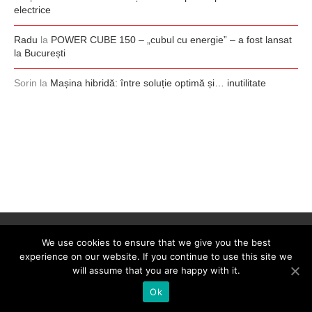
electrice
Radu
la
POWER CUBE 150 – „cubul cu energie” – a fost lansat
la București
Sorin
la
Mașina hibridă: între soluție optimă și… inutilitate
We use cookies to ensure that we give you the best
experience on our website. If you continue to use this site we
will assume that you are happy with it.
Ok
@2008-2026 - 0-100.ro. All Right Reserved. Designed by
0-100.ro