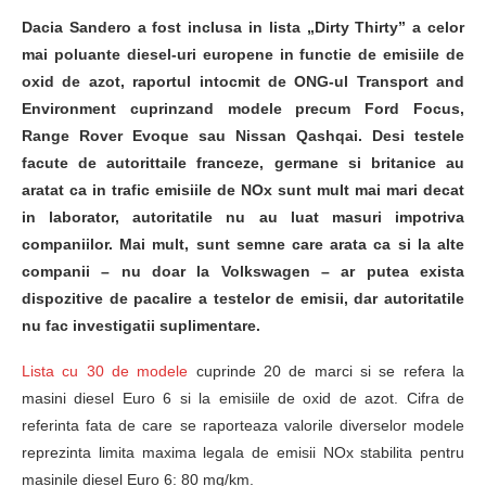
Dacia Sandero a fost inclusa in lista „Dirty Thirty” a celor
mai poluante diesel-uri europene in functie de emisiile de
oxid de azot, raportul intocmit de ONG-ul Transport and
Environment cuprinzand modele precum Ford Focus,
Range Rover Evoque sau Nissan Qashqai. Desi testele
facute de autorittaile franceze, germane si britanice au
aratat ca in trafic emisiile de NOx sunt mult mai mari decat
in laborator, autoritatile nu au luat masuri impotriva
companiilor. Mai mult, sunt semne care arata ca si la alte
companii – nu doar la Volkswagen – ar putea exista
dispozitive de pacalire a testelor de emisii, dar autoritatile
nu fac investigatii suplimentare.
Lista cu 30 de modele
cuprinde 20 de marci si se refera la
masini diesel Euro 6 si la emisiile de oxid de azot. Cifra de
referinta fata de care se raporteaza valorile diverselor modele
reprezinta limita maxima legala de emisii NOx stabilita pentru
masinile diesel Euro 6: 80 mg/km.