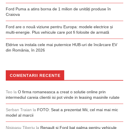
Ford Puma a atins borna de 1 milion de unități produse în
Craiova
Ford are o nouă viziune pentru Europa: modele electrice și
multi-energie. Plus vehicule care pot fi folosite de armată
Eldrive va instala cele mai puternice HUB-uri de încărcare EV
din România, în 2026
COMENTARII RECENTE
Teo
la
O firma romaneasca a creat o solutie online prin
intermediul careia clientii isi pot vinde in leasing masinile rulate
Serban Traian
la
FOTO: Seat a prezentat Mii, cel mai mai mic
model al marcii
Nisipasu Tiberiu
la
Renault și Ford bat palma pentru vehicule