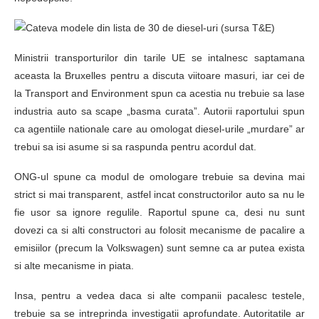
Ministrii transporturilor din tarile UE se intalnesc saptamana
aceasta la Bruxelles pentru a discuta viitoare masuri, iar cei de
la Transport and Environment spun ca acestia nu trebuie sa lase
industria auto sa scape „basma curata”. Autorii raportului spun
ca agentiile nationale care au omologat diesel-urile „murdare” ar
trebui sa isi asume si sa raspunda pentru acordul dat.
ONG-ul spune ca modul de omologare trebuie sa devina mai
strict si mai transparent, astfel incat constructorilor auto sa nu le
fie usor sa ignore regulile. Raportul spune ca, desi nu sunt
dovezi ca si alti constructori au folosit mecanisme de pacalire a
emisiilor (precum la Volkswagen) sunt semne ca ar putea exista
si alte mecanisme in piata.
Insa, pentru a vedea daca si alte companii pacalesc testele,
trebuie sa se intreprinda investigatii aprofundate. Autoritatile ar