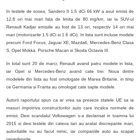
In testele de sosea, Sandero II 1.5 dCi 66 kW a avut emisii de
12,8 ori mai mari fata de limita de 80 mg/km, iar la SUV-ul
Renault Kadjar emisiile au fost de 13 ori, respectiv 14 ori mai
mari (motorizarile 1.5 dCi si 1.6 dCi). In lista sunt incluse modele
precum Ford Focus, Jaguar XE, Mazda6, Mercedes-Benz Clasa
S, Opel Mokka, Porsche Macan si Skoda Octavia III.
In total sunt 20 de marci, Renault avand patru modele in lista,
iar Opel si Mercedes-Benz avand cate trei. Noua dintre
modelele din lista au fost omologate de Marea Britanie, in timp
ce Germania si Franta au omologat cate sapte modele.
Autorii raportului spun ca ar vrea sa preseze statele UE sa ia
masuri impotriva constructorilor auto care incalca normele de
emisii. Desi scandalul Volkswagen s-a declansat in toamna lui
2015 si desi testele din cateva tari au aratat discrepante mari,
autoritatile nu au facut nimic, iar companiile auto au scapat
nepedepsite.